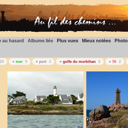
 au hasard
Albums liés
Plus vues
Mieux notées
Photo
10
+
mer
5
+
port
3
+
golfe du morbihan
2
+
56
2