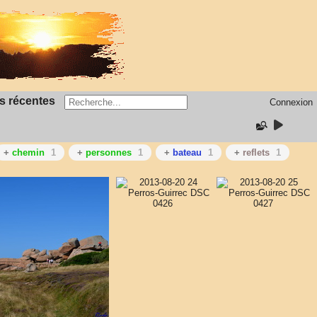
s récentes
Connexion
+
chemin
1
+
personnes
1
+
bateau
1
+
reflets
1