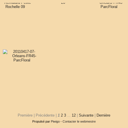
Première |
Précédente |
1
2
3
...
12
|
Suivante
|
Dernière
Propulsé par
Piwigo
-
Contacter le webmestre