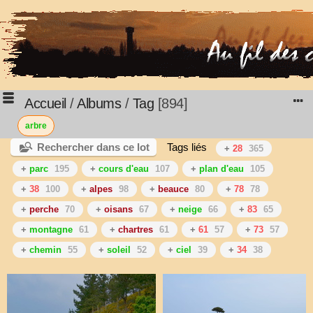
Accueil
/
Albums
/
Tag
894
arbre
Rechercher dans ce lot
Tags liés
+
28
365
+
parc
195
+
cours d'eau
107
+
plan d'eau
105
+
38
100
+
alpes
98
+
beauce
80
+
78
78
+
perche
70
+
oisans
67
+
neige
66
+
83
65
+
montagne
61
+
chartres
61
+
61
57
+
73
57
+
chemin
55
+
soleil
52
+
ciel
39
+
34
38