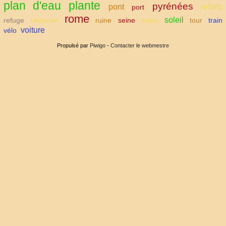
plan d'eau
plante
pyrénées
pont
reflets
port
rome
soleil
refuge
retouche
ruine
seine
sépia
tour
train
voiture
vélo
Propulsé par
Piwigo
-
Contacter le webmestre