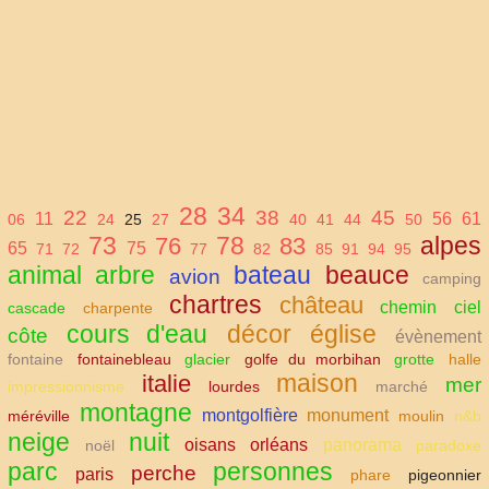
28
34
22
38
45
11
56
61
06
24
25
27
40
41
44
50
73
78
alpes
76
83
65
75
71
72
77
82
85
91
94
95
animal
arbre
bateau
beauce
avion
camping
chartres
château
chemin
ciel
cascade
charpente
cours d'eau
décor
église
côte
évènement
fontaine
fontainebleau
glacier
golfe du morbihan
grotte
halle
maison
italie
mer
impressionnisme
lourdes
marché
montagne
montgolfière
monument
méréville
moulin
n&b
neige
nuit
oisans
orléans
panorama
noël
paradoxe
parc
personnes
perche
paris
phare
pigeonnier