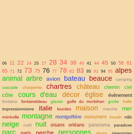
28
34
22
38
45
11
56
61
06
24
25
27
40
41
44
50
73
78
alpes
76
83
65
75
71
72
77
82
85
91
94
95
animal
arbre
bateau
beauce
avion
camping
chartres
château
chemin
ciel
cascade
charpente
cours d'eau
décor
église
côte
évènement
fontaine
fontainebleau
glacier
golfe du morbihan
grotte
halle
maison
italie
mer
impressionnisme
lourdes
marché
montagne
montgolfière
monument
méréville
moulin
n&b
neige
nuit
oisans
orléans
panorama
noël
paradoxe
parc
personnes
perche
paris
phare
pigeonnier