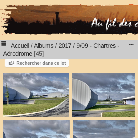
Accueil
/
Albums
/
2017
/
9/09 - Chartres -
Aérodrome
45
Rechercher dans ce lot