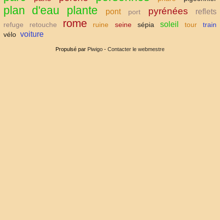
plan d'eau
plante
pyrénées
pont
reflets
port
rome
soleil
refuge
retouche
ruine
seine
sépia
tour
train
voiture
vélo
Propulsé par
Piwigo
-
Contacter le webmestre