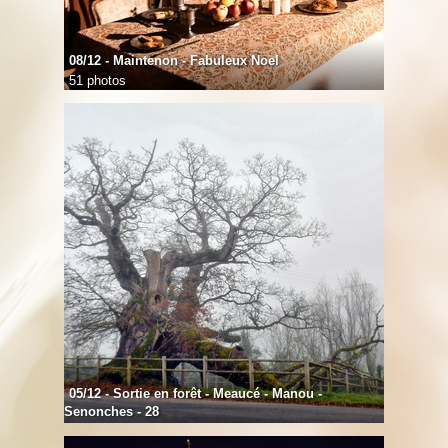
08/12 - Maintenon - Fabuleux Noel
51 photos
05/12 - Sortie en forêt - Meaucé - Manou -
Senonches - 28
37 photos