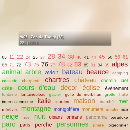
9/03 - Zoo de Thoiry (78)
221 photos
28
34
22
38
45
11
56
61
06
24
25
27
40
41
44
50
73
78
alpes
76
83
65
75
71
72
77
82
85
91
94
95
animal
arbre
bateau
beauce
avion
camping
chartres
château
chemin
ciel
cascade
charpente
cours d'eau
décor
église
côte
évènement
fontaine
fontainebleau
glacier
golfe du morbihan
grotte
halle
maison
italie
mer
impressionnisme
lourdes
marché
montagne
montgolfière
monument
méréville
moulin
n&b
neige
nuit
oisans
orléans
panorama
noël
paradoxe
parc
personnes
perche
paris
phare
pigeonnier