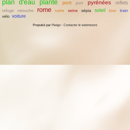
plan d'eau
plante
pyrénées
pont
reflets
port
rome
soleil
refuge
retouche
ruine
seine
sépia
tour
train
voiture
vélo
Propulsé par
Piwigo
-
Contacter le webmestre