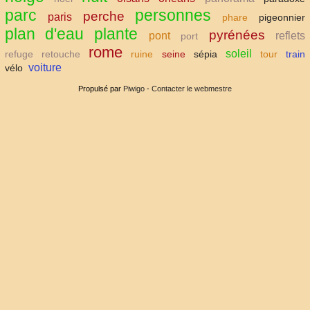
parc
personnes
perche
paris
phare
pigeonnier
plan d'eau
plante
pyrénées
pont
reflets
port
rome
soleil
refuge
retouche
ruine
seine
sépia
tour
train
voiture
vélo
Propulsé par
Piwigo
-
Contacter le webmestre