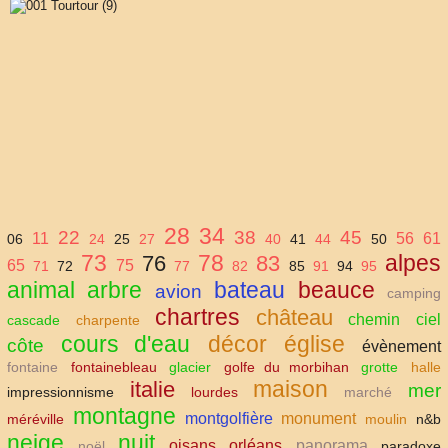
28
34
22
38
45
11
56
61
06
24
25
27
40
41
44
50
73
78
alpes
76
83
65
75
71
72
77
82
85
91
94
95
animal
arbre
bateau
beauce
avion
camping
chartres
château
chemin
ciel
cascade
charpente
cours d'eau
décor
église
côte
évènement
fontaine
fontainebleau
glacier
golfe du morbihan
grotte
halle
maison
italie
mer
impressionnisme
lourdes
marché
montagne
montgolfière
monument
méréville
moulin
n&b
neige
nuit
oisans
orléans
panorama
noël
paradoxe