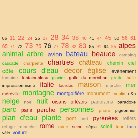
28
34
22
38
45
11
56
61
06
24
25
27
40
41
44
50
73
78
alpes
76
83
65
75
71
72
77
82
85
91
94
95
animal
arbre
bateau
beauce
avion
camping
chartres
château
chemin
ciel
cascade
charpente
cours d'eau
décor
église
côte
évènement
fontaine
fontainebleau
glacier
golfe du morbihan
grotte
halle
maison
italie
mer
impressionnisme
lourdes
marché
montagne
montgolfière
monument
méréville
moulin
n&b
neige
nuit
oisans
orléans
panorama
noël
paradoxe
parc
personnes
perche
paris
phare
pigeonnier
plan d'eau
plante
pyrénées
pont
reflets
port
rome
soleil
refuge
retouche
ruine
seine
sépia
tour
train
voiture
vélo