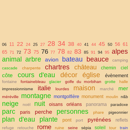
28
34
22
38
45
11
56
61
06
24
25
27
40
41
44
50
73
78
alpes
76
83
65
75
71
72
77
82
85
91
94
95
animal
arbre
bateau
beauce
avion
camping
chartres
château
chemin
ciel
cascade
charpente
cours d'eau
décor
église
côte
évènement
fontaine
fontainebleau
glacier
golfe du morbihan
grotte
halle
maison
italie
mer
impressionnisme
lourdes
marché
montagne
montgolfière
monument
méréville
moulin
n&b
neige
nuit
oisans
orléans
panorama
noël
paradoxe
parc
personnes
perche
paris
phare
pigeonnier
plan d'eau
plante
pyrénées
pont
reflets
port
rome
soleil
refuge
retouche
ruine
seine
sépia
tour
train