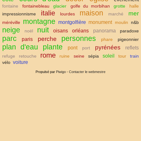
fontaine
fontainebleau
glacier
golfe du morbihan
grotte
halle
maison
italie
mer
impressionnisme
lourdes
marché
montagne
montgolfière
monument
méréville
moulin
n&b
neige
nuit
oisans
orléans
panorama
noël
paradoxe
parc
personnes
perche
paris
phare
pigeonnier
plan d'eau
plante
pyrénées
pont
reflets
port
rome
soleil
refuge
retouche
ruine
seine
sépia
tour
train
voiture
vélo
Propulsé par
Piwigo
-
Contacter le webmestre