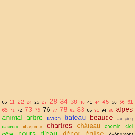
28
34
22
38
45
11
56
61
06
24
25
27
40
41
44
50
73
78
alpes
76
83
65
75
71
72
77
82
85
91
94
95
animal
arbre
bateau
beauce
avion
camping
chartres
château
chemin
ciel
cascade
charpente
cours d'eau
décor
église
côte
évènement