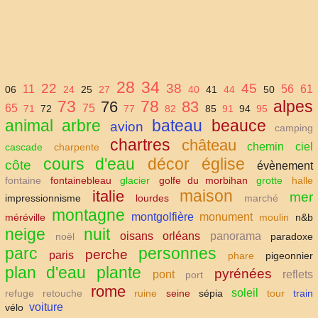
28
34
22
38
45
11
56
61
06
24
25
27
40
41
44
50
73
78
alpes
76
83
65
75
71
72
77
82
85
91
94
95
animal
arbre
bateau
beauce
avion
camping
chartres
château
chemin
ciel
cascade
charpente
cours d'eau
décor
église
côte
évènement
fontaine
fontainebleau
glacier
golfe du morbihan
grotte
halle
maison
italie
mer
impressionnisme
lourdes
marché
montagne
montgolfière
monument
méréville
moulin
n&b
neige
nuit
oisans
orléans
panorama
noël
paradoxe
parc
personnes
perche
paris
phare
pigeonnier
plan d'eau
plante
pyrénées
pont
reflets
port
rome
soleil
refuge
retouche
ruine
seine
sépia
tour
train
voiture
vélo