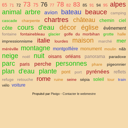
73
78
alpes
76
83
65
75
71
72
77
82
85
91
94
95
animal
arbre
bateau
beauce
avion
camping
chartres
château
chemin
ciel
cascade
charpente
cours d'eau
décor
église
côte
évènement
fontaine
fontainebleau
glacier
golfe du morbihan
grotte
halle
maison
italie
mer
impressionnisme
lourdes
marché
montagne
montgolfière
monument
méréville
moulin
n&b
neige
nuit
oisans
orléans
panorama
noël
paradoxe
parc
personnes
perche
paris
phare
pigeonnier
plan d'eau
plante
pyrénées
pont
reflets
port
rome
soleil
refuge
retouche
ruine
seine
sépia
tour
train
voiture
vélo
Propulsé par
Piwigo
-
Contacter le webmestre