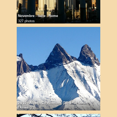
Novembre - Italie - Rome
327 photos
28/10 - Alpes - De Allemont (38) à St Sorlin
d'Arves (73)
28 photos