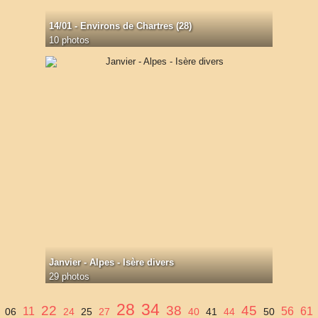
14/01 - Environs de Chartres (28)
10 photos
Janvier - Alpes - Isère divers
29 photos
28
34
22
38
45
11
56
61
06
24
25
27
40
41
44
50