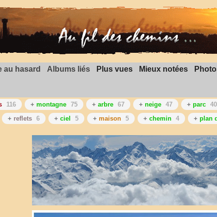
 au hasard
Albums liés
Plus vues
Mieux notées
Photo
s
116
+
montagne
75
+
arbre
67
+
neige
47
+
parc
40
+
reflets
6
+
ciel
5
+
maison
5
+
chemin
4
+
plan 