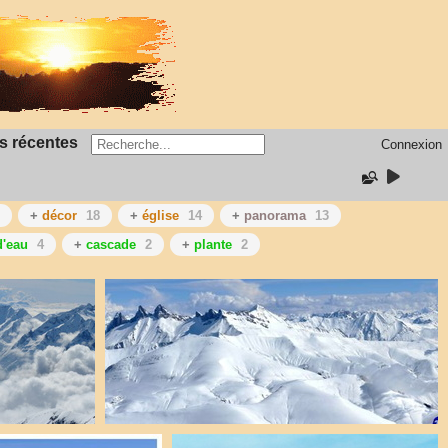
s récentes
Connexion
+
décor
18
+
église
14
+
panorama
13
d'eau
4
+
cascade
2
+
plante
2