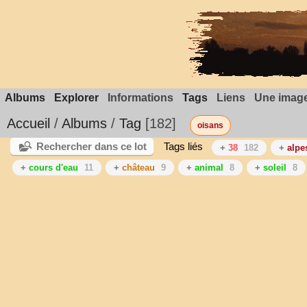
Albums
Explorer
Informations
Tags
Liens
Une image
Accueil
/
Albums
/
Tag
182
oisans
Rechercher dans ce lot
Tags liés
+
38
182
+
alpe
+
cours d'eau
11
+
château
9
+
animal
8
+
soleil
8